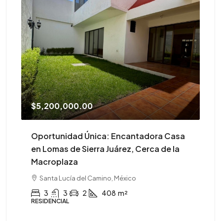
$5,200,000.00
$4
Oportunidad Única: Encantadora Casa
¡A
en Lomas de Sierra Juárez, Cerca de la
Macroplaza
CO
Santa Lucía del Camino, México
3
3
2
408
m²
RESIDENCIAL