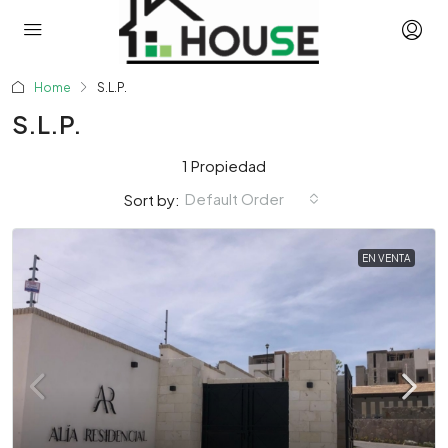
Home
S.L.P.
S.L.P.
1 Propiedad
Default Order
Sort by:
EN VENTA