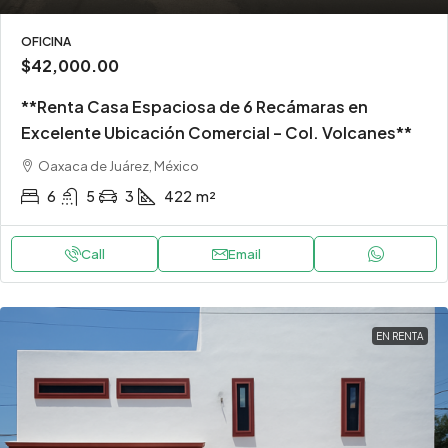
OFICINA
$42,000.00
**Renta Casa Espaciosa de 6 Recámaras en
Excelente Ubicación Comercial – Col. Volcanes**
Oaxaca de Juárez, México
6
5
3
422
m²
Call
Email
EN RENTA