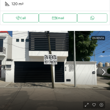
120
m²
Call
Email
EN RENTA