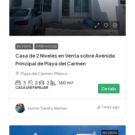
$3;200,000
EN VENTA
OPEN HOUSE
Casa de 2 Niveles en Venta sobre Avenida
Principal de Playa del Carmen
Playa del Carmen, México
3
2
2
160
m²
CASA UNI FAMILIAR
Details
1 mes ago
Jazmin Treviño Aleman
EN VENTA