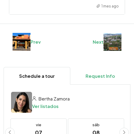
1 mes ago
Prev
Next
Schedule a tour
Request Info
Bertha Zamora
Ver listados
vie
sáb
07
08