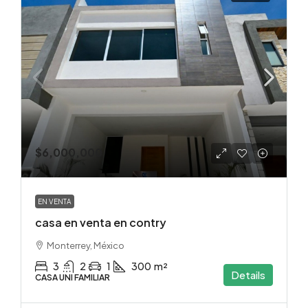
$6,000,000
EN VENTA
casa en venta en contry
Monterrey, México
3
2
1
300
m²
Details
CASA UNI FAMILIAR