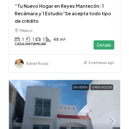
“Tu Nuevo Hogar en Reyes Mantecón: 1
Recámara y 1 Estudio”Se acepta todo tipo
de crédito
México
1
1
1
48
m²
CASA UNI FAMILIAR
Details
4 semanas ago
Adrian Rosas
EN VENTA
OPEN HOUSE