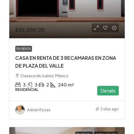
$20,000.00
EN RENTA
CASA EN RENTA DE 3 RECAMARAS EN ZONA
DE PLAZA DEL VALLE
Oaxaca de Juárez, México
3
3
2
240
m²
RESIDENCIAL
Details
2 días ago
Adrian Rosas