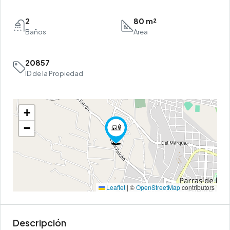
2
80 m²
Baños
Area
20857
ID de la Propiedad
+
−
Leaflet
|
©
OpenStreetMap
contributors
Descripción