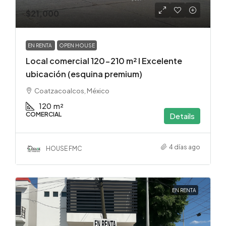
$21,000
EN RENTA
OPEN HOUSE
Local comercial 120-210 m² I Excelente
ubicación (esquina premium)
Coatzacoalcos, México
120
m²
COMERCIAL
Details
4 días ago
HOUSE FMC
EN RENTA