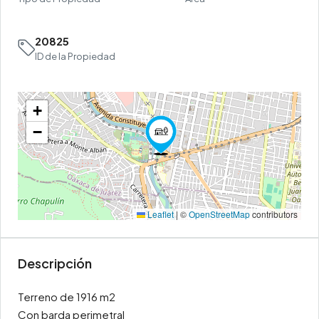
20825
ID de la Propiedad
+
−
Leaflet
|
©
OpenStreetMap
contributors
Descripción
Terreno de 1916 m2
Con barda perimetral