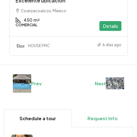
Excelente ubicación
Coatzacoalcos, México
450
m²
COMERCIAL
Details
6 días ago
HOUSE FMC
Prev
Next
Schedule a tour
Request Info