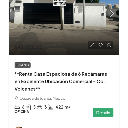
$42,000.00
EN RENTA
**Renta Casa Espaciosa de 6 Recámaras
en Excelente Ubicación Comercial – Col.
Volcanes**
Oaxaca de Juárez, México
6
5
3
422
m²
OFICINA
Details