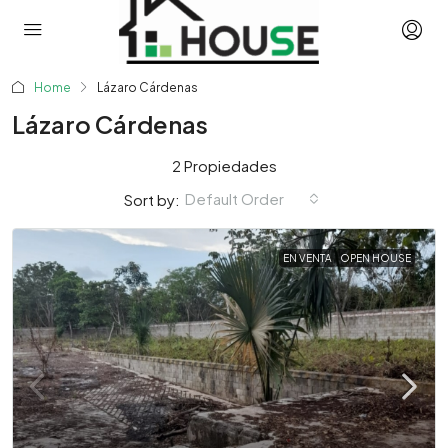
Home
Lázaro Cárdenas
Lázaro Cárdenas
2 Propiedades
Default Order
Sort by:
EN VENTA
OPEN HOUSE