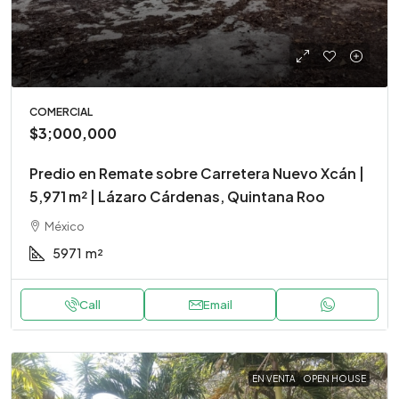
COMERCIAL
$3;000,000
Predio en Remate sobre Carretera Nuevo Xcán |
5,971 m² | Lázaro Cárdenas, Quintana Roo
México
5971
m²
Call
Email
EN VENTA
OPEN HOUSE