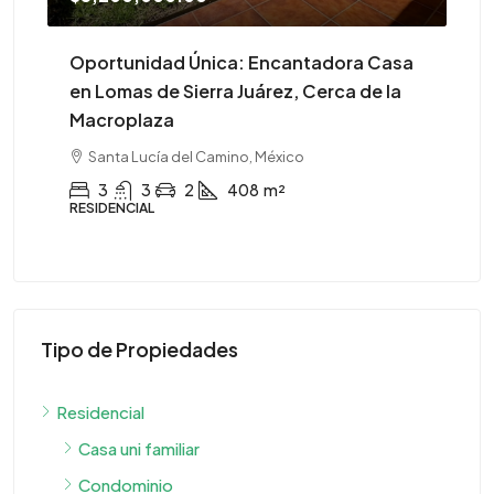
Oportunidad Única: Encantadora Casa
¡A
en Lomas de Sierra Juárez, Cerca de la
Macroplaza
CO
Santa Lucía del Camino, México
3
3
2
408
m²
RESIDENCIAL
Tipo de Propiedades
Residencial
Casa uni familiar
Condominio