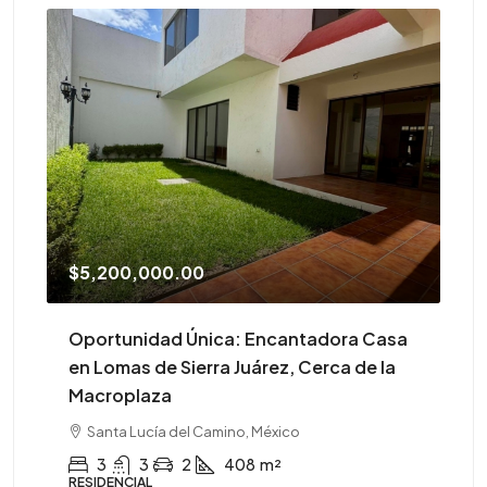
$5,200,000.00
$4
Oportunidad Única: Encantadora Casa
¡A
en Lomas de Sierra Juárez, Cerca de la
Macroplaza
CO
Santa Lucía del Camino, México
3
3
2
408
m²
RESIDENCIAL