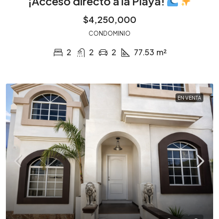
¡Acceso directo a la Playa!
$4,250,000
CONDOMINIO
2
2
2
77.53
m²
EN VENTA