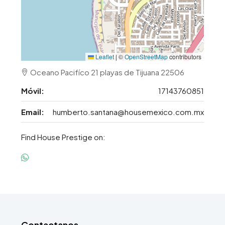
Leaflet
|
©
OpenStreetMap
contributors
Oceano Pacifíco 21 playas de Tijuana 22506
Móvil:
17143760851
Email:
humberto.santana@housemexico.com.mx
Find House Prestige on:
Contactanos