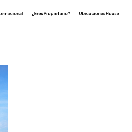
ternacional
¿Eres Propietario?
Ubicaciones House