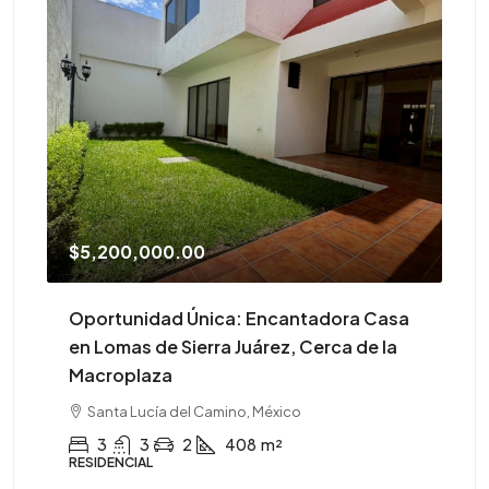
$5,200,000.00
$4
Oportunidad Única: Encantadora Casa
¡A
en Lomas de Sierra Juárez, Cerca de la
Macroplaza
CO
Santa Lucía del Camino, México
3
3
2
408
m²
RESIDENCIAL