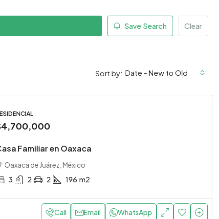
Save Search
Clear
Date - New to Old
Sort by:
ESIDENCIAL
$4,700,000
asa Familiar en Oaxaca
Oaxaca de Juárez, México
3
2
2
196
m2
Call
Email
WhatsApp