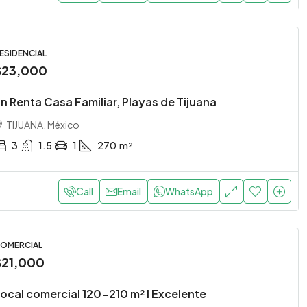
ESIDENCIAL
$23,000
n Renta Casa Familiar, Playas de Tijuana
TIJUANA, México
3
1.5
1
270
m²
Call
Email
WhatsApp
OMERCIAL
$21,000
ocal comercial 120-210 m² I Excelente