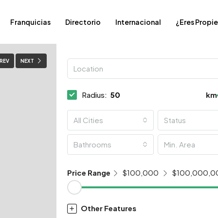
Franquicias
Directorio
Internacional
¿Eres Propie
REV
NEXT
Radius:
km
All Cities
Status
Bathrooms
Price Range
$100,000
$100,000,0
Other Features