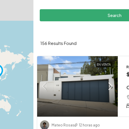
Search
156
Results Found
EN VENTA
R
C
Mateo Rosas
12 horas ago