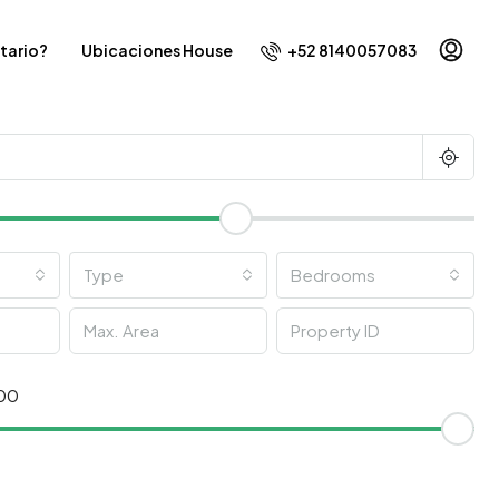
+52 8140057083
tario?
Ubicaciones House
Type
Bedrooms
00