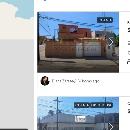
EN RENTA
R
E
Diana Zárate
14 horas ago
C
EN RENTA
OPEN HOUSE
L